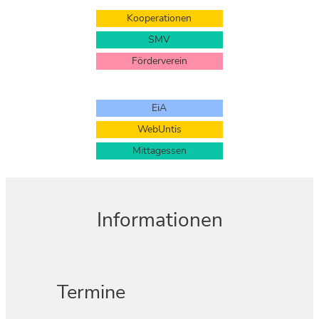
Kooperationen
SMV
Förderverein
EiA
WebUntis
Mittagessen
Informationen
Termine